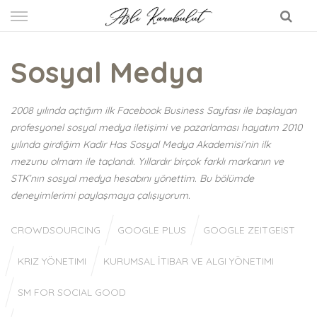
Skip
to
content
Sosyal Medya
2008 yılında açtığım ilk Facebook Business Sayfası ile başlayan
profesyonel sosyal medya iletişimi ve pazarlaması hayatım 2010
yılında girdiğim Kadir Has Sosyal Medya Akademisi’nin ilk
mezunu olmam ile taçlandı. Yıllardır birçok farklı markanın ve
STK’nın sosyal medya hesabını yönettim. Bu bölümde
deneyimlerimi paylaşmaya çalışıyorum.
CROWDSOURCING
GOOGLE PLUS
GOOGLE ZEITGEIST
KRIZ YÖNETIMI
KURUMSAL İTIBAR VE ALGI YÖNETIMI
SM FOR SOCIAL GOOD